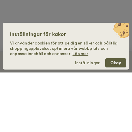
Inställningar för kakor
Vi använder cookies för att ge dig en säker och pålitlig
shoppingupplevelse, optimera vår webbplats och
anpassa innehåll och annonser.
Läs mer
.
Lägg till i kundvagn – 1 129 kr
Inställningar
Okay
Holzkern - ett varumärke från Time for Nature GmbH
BUTIK
Klockor