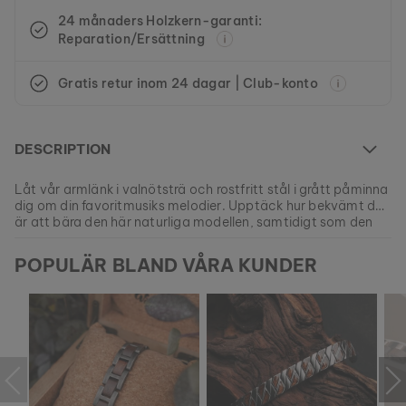
24 månaders Holzkern-garanti:
Reparation/Ersättning
Gratis retur inom 24 dagar | Club-konto
DESCRIPTION
Låt vår armlänk i valnötsträ och rostfritt stål i grått påminna
dig om din favoritmusiks melodier. Upptäck hur bekvämt det
är att bära den här naturliga modellen, samtidigt som den
har en exklusiv design och är tillverkad av noggrant utvalda
EAN: #
9120078334164
naturmaterial. Endast tillgänglig på Holzkern.
POPULÄR BLAND VÅRA KUNDER