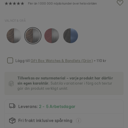
v
Fler än 1 000 000 nöjda kunder över hela världen
b
i
l
VALNÖT & GRÅ
d
g
a
l
l
e
r
i
Lägg till
Gift Box Watches & Bandlets (Grön)
+ 110 kr
e
t
Tillverkas av naturmaterial – varje produkt har därför
sin egen karaktär.
Subtila variationer i färg och textur
gör din produkt verkligt unikt.
Leverans:
2 - 5 Arbetsdagar
Fri frakt inklusive spårning