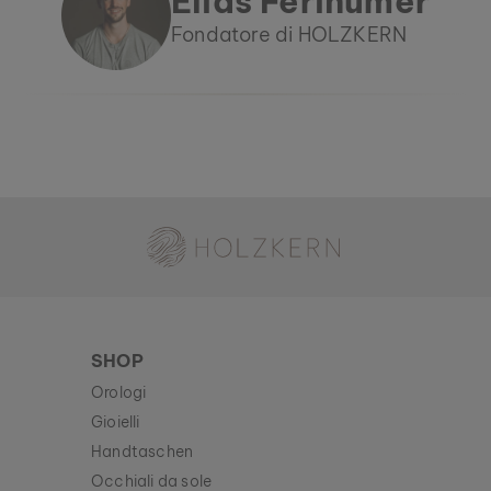
Elias Ferihumer
Fondatore di HOLZKERN
Holzkern - Un Brand di Time for Nature GmbH
SHOP
Orologi
Gioielli
Handtaschen
Occhiali da sole