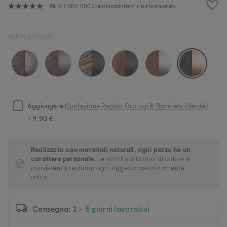
g
Più di 1.000.000 clienti soddisfatti in tutto il mondo
a
l
l
ACERO & ROSATO
e
r
i
a
d
i
i
Aggiungere
Confezione Regalo Orologi & Bandlets (Verde)
m
m
+ 9,90 €
a
g
i
Realizzato con materiali naturali, ogni pezzo ha un
n
carattere personale.
Le sottili variazioni di colore e
i
consistenza rendono ogni oggetto assolutamente
unico.
Consegna:
2 - 5 giorni lavorativi