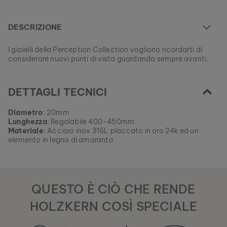
DESCRIZIONE
I gioielli della Perception Collection vogliono ricordarti di
considerare nuovi punti di vista guardando sempre avanti.
Al momento questo modello è attualmente ESAURITO.
DETTAGLI TECNICI
Tutti i nostri prodotti sono fabbricati in piccole serie per
garantire la massima varietà possibile per i nostri clienti.
EAN: #
9010631003036
Trova ora il tuo tocco di natura preferito dalle nostre
Diametro
: 20mm
collezioni attuali, solo fino ad esaurimento scorte.
Lunghezza
: Regolabile 400-450mm
Materiale
: Acciaio inox 316L placcato in oro 24k ed un
elemento in legno di amaranto
QUESTO È CIÒ CHE RENDE
HOLZKERN COSÌ SPECIALE