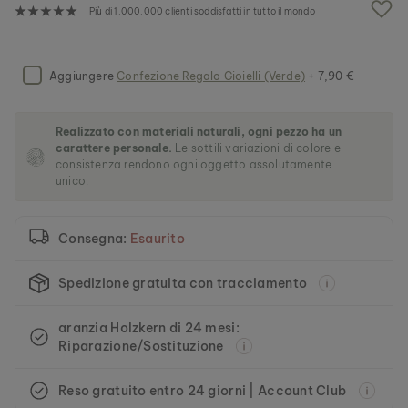
g
Più di 1.000.000 clienti soddisfatti in tutto il mondo
a
l
l
e
Aggiungere
Confezione Regalo Gioielli (Verde)
+ 7,90 €
r
i
a
Realizzato con materiali naturali, ogni pezzo ha un
d
carattere personale.
Le sottili variazioni di colore e
i
consistenza rendono ogni oggetto assolutamente
i
unico.
m
m
a
Consegna:
Esaurito
g
i
n
Spedizione gratuita con tracciamento
i
aranzia Holzkern di 24 mesi:
Riparazione/Sostituzione
Reso gratuito entro 24 giorni | Account Club