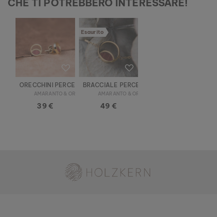
CHE TI POTREBBERO INTERESSARE!
Esaurito
ORECCHINI PERCEPTION
BRACCIALE PERCEPTION
AMARANTO & ORO
AMARANTO & ORO
39 €
49 €
Holzkern - Un Brand di Time for Nature GmbH