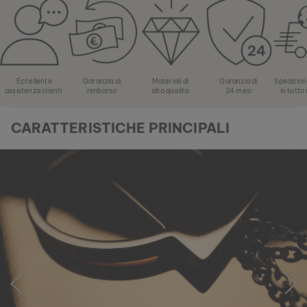
Eccellente
Garanzia di
Materiali di
Garanzia di
Spedizion
assistenza clienti
rimborso
alta qualità
24 mesi
in tutto
CARATTERISTICHE PRINCIPALI