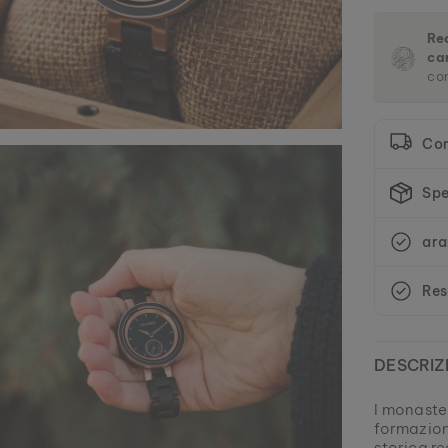
Re
ca
con
Co
Spe
ara
Res
DESCRIZ
I monaster
formazion
storica re