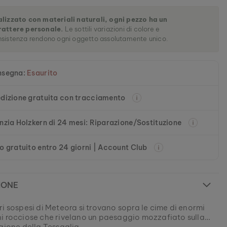
alizzato con materiali naturali, ogni pezzo ha un
rattere personale.
Le sottili variazioni di colore e
sistenza rendono ogni oggetto assolutamente unico.
nsegna:
Esaurito
dizione gratuita con tracciamento
nzia Holzkern di 24 mesi: Riparazione/Sostituzione
o gratuito entro 24 giorni | Account Club
IONE
i sospesi di Meteora si trovano sopra le cime di enormi
i rocciose che rivelano un paesaggio mozzafiato sulla
gione della Tessaglia.