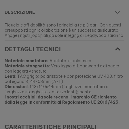
DESCRIZIONE
Fiducia e affidabilità sono i principi a te più cari. Con questi
presupposti ogni collaborazione è un successo assicurato.
Anche i nostri occhiali da sole in legno di Leadwood saranno
- affidabile, degno di fiducia, prudente, onesto -
sempre al tuo fianco diventando i tuoi compagni fedeli.
DETTAGLI TECNICI
EAN: #
9010631013486
Materiale montatura
: Acetato in color nero
Materiale stanghette
: Vero legno di Leadwood e di acero
con leggera venatura
Lenti
: TAC grigio; polarizzate e con protezione UV 400, filtro
categoria 3; 44x53mm (AxL)
Dimensioni
: 143x140x44mm (larghezza montatura x
lunghezza stanghette x altezza lenti); ponte
I nostri occhiali da sole recano il marchio CE richiesto
dalla legge in conformità al Regolamento UE 2016/425.
CARATTERISTICHE PRINCIPALI