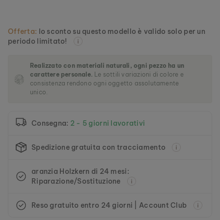
l
l
e
Offerta:
lo sconto su questo modello è valido solo per un
r
periodo limitato!
i
a
d
Realizzato con materiali naturali, ogni pezzo ha un
i
carattere personale.
Le sottili variazioni di colore e
i
consistenza rendono ogni oggetto assolutamente
m
unico.
m
a
g
Consegna:
2 - 5 giorni lavorativi
i
n
i
Spedizione gratuita con tracciamento
aranzia Holzkern di 24 mesi:
Riparazione/Sostituzione
Reso gratuito entro 24 giorni | Account Club