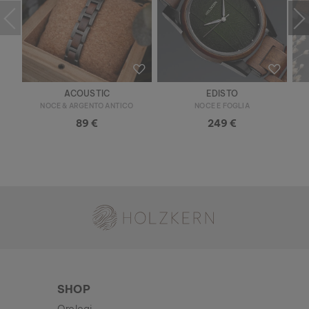
ACOUSTIC
EDISTO
NOCE & ARGENTO ANTICO
NOCE E FOGLIA
89 €
249 €
Holzkern - Un Brand di Time for Nature GmbH
SHOP