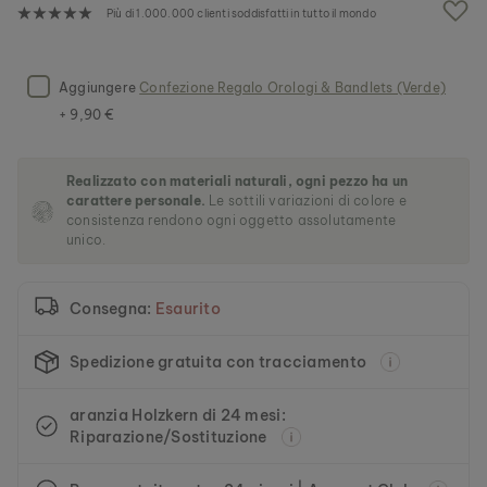
g
Più di 1.000.000 clienti soddisfatti in tutto il mondo
a
l
l
e
Aggiungere
Confezione Regalo Orologi & Bandlets (Verde)
r
+ 9,90 €
i
a
d
Realizzato con materiali naturali, ogni pezzo ha un
i
carattere personale.
Le sottili variazioni di colore e
i
consistenza rendono ogni oggetto assolutamente
m
unico.
m
a
g
Consegna:
Esaurito
i
n
i
Spedizione gratuita con tracciamento
aranzia Holzkern di 24 mesi:
Riparazione/Sostituzione