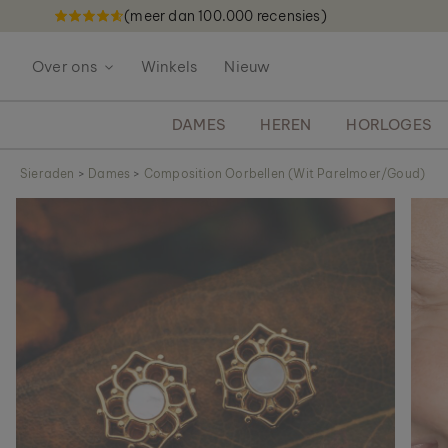
(meer dan 100.000 recensies)
G
a
Over ons
Winkels
Nieuw
n
a
a
DAMES
HEREN
HORLOGES
r
d
Sieraden
>
Dames
>
Composition Oorbellen (Wit Parelmoer/Goud)
e
G
i
a
n
n
h
a
o
a
u
r
d
h
e
t
e
i
n
d