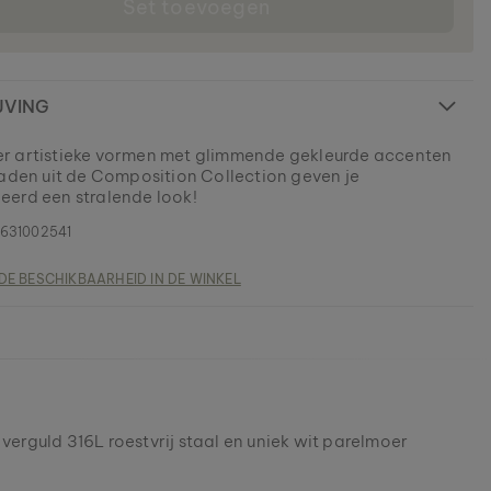
Set toevoegen
JVING
 artistieke vormen met glimmende gekleurde accenten
raden uit de Composition Collection geven je
erd een stralende look!
631002541
DE BESCHIKBAARHEID IN DE WINKEL
 verguld 316L roestvrij staal en uniek wit parelmoer