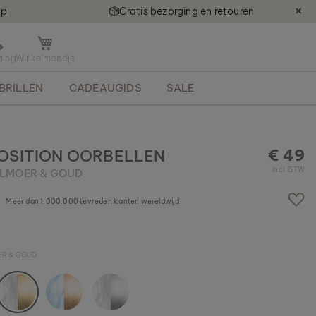
ap
Gratis bezorging en retouren
✕
M
i
n
BRILLEN
CADEAUGIDS
SALE
i
k
a
r
r
€ 49
SITION OORBELLEN
e
Incl. BTW
ELMOER & GOUD
t
j
Meer dan 1.000.000 tevreden klanten wereldwijd
e
o
p
e
ER & GOUD
n
e
n