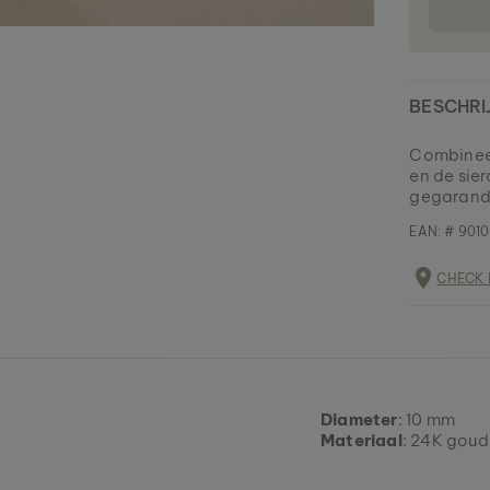
BESCHRI
Combineer
en de sie
gegarande
EAN: #
9010
CHECK 
Diameter
: 10 mm
Materiaal
: 24K goud