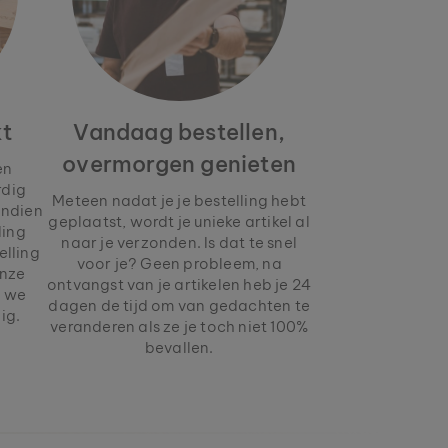
t
Vandaag bestellen,
overmorgen genieten
en
rdig
Meteen nadat je je bestelling hebt
endien
geplaatst, wordt je unieke artikel al
ding
naar je verzonden. Is dat te snel
elling
voor je? Geen probleem, na
onze
ontvangst van je artikelen heb je 24
n we
dagen de tijd om van gedachten te
ig.
veranderen als ze je toch niet 100%
bevallen.