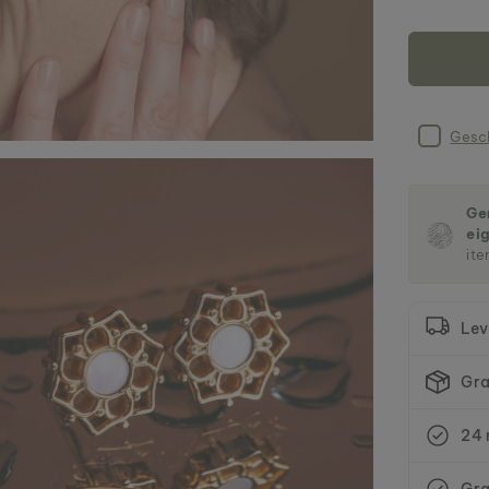
Gesc
Gem
ei
ite
Lev
Gra
24 