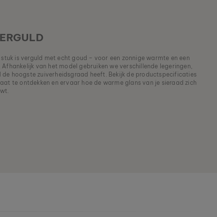
VERGULD
ke stuk is verguld met echt goud – voor een zonnige warmte en een
ok! Afhankelijk van het model gebruiken we verschillende legeringen,
de hoogste zuiverheidsgraad heeft. Bekijk de productspecificaties
aat te ontdekken en ervaar hoe de warme glans van je sieraad zich
uwt.