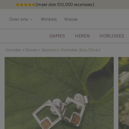
(meer dan 100.000 recensies)
G
a
Over ons
Winkels
Nieuw
n
a
a
DAMES
HEREN
HORLOGES
r
d
Sieraden
>
Dames
>
Geometric Oorbellen (Koa/Zilver)
e
G
i
a
n
n
h
a
o
a
u
r
d
h
e
t
e
i
n
d