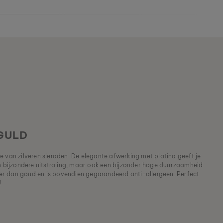
GULD
 van zilveren sieraden. De elegante afwerking met platina geeft je
en bijzondere uitstraling, maar ook een bijzonder hoge duurzaamheid.
rder dan goud en is bovendien gegarandeerd anti-allergeen. Perfect
!