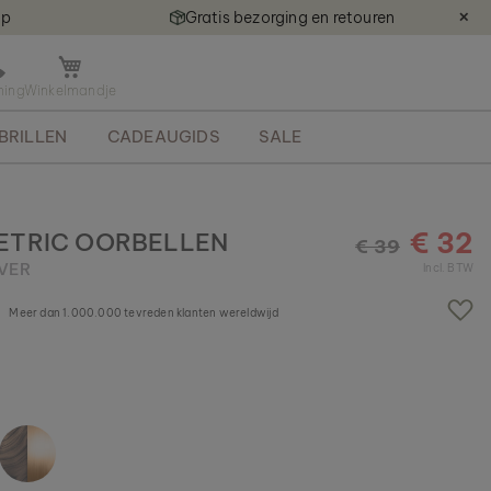
ap
Gratis bezorging en retouren
✕
M
i
n
BRILLEN
CADEAUGIDS
SALE
i
k
a
r
r
€ 32
ETRIC OORBELLEN
€ 39
e
LVER
Incl. BTW
t
j
Meer dan 1.000.000 tevreden klanten wereldwijd
e
o
p
e
n
e
n