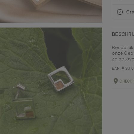
Gra
BESCHRI
Benadruk 
onze Geom
zo betove
EAN: #
9010
CHECK 