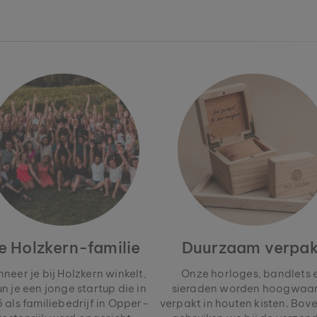
e Holzkern-familie
Duurzaam verpak
neer je bij Holzkern winkelt,
Onze horloges, bandlets 
un je een jonge startup die in
sieraden worden hoogwaa
 als familiebedrijf in Opper-
verpakt in houten kisten. Bov