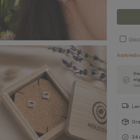
Gesc
Aanbiedin
Gem
ei
ite
Lev
Gra
24 