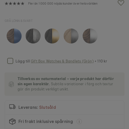
v
Fler än 1 000 000 nöjda kunder över hela världen
b
i
l
GRÅ LÖNN & SVART
d
g
a
l
l
e
r
i
Lägg till
Gift Box Watches & Bandlets (Grön)
+ 110 kr
e
t
Tillverkas av naturmaterial – varje produkt har därför
sin egen karaktär.
Subtila variationer i färg och textur
gör din produkt verkligt unikt.
Leverans:
Slutsåld
Fri frakt inklusive spårning