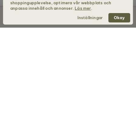
shoppingupplevelse, optimera vår webbplats och
anpassa innehåll och annonser.
Läs mer
.
Slutsåld
Inställningar
Okay
Holzkern - ett varumärke från Time for Nature GmbH
BUTIK
Klockor
Smycken
Handtaschen
Solglasögon
Bandlets
Presentkort