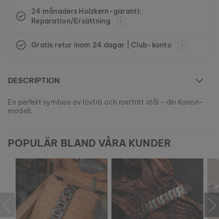
24 månaders Holzkern-garanti:
Reparation/Ersättning
Gratis retur inom 24 dagar | Club-konto
DESCRIPTION
En perfekt symbios av lövträ och rostfritt stål – din Kanon-
modell.
Denna modell är för närvarande SLUTSÅLD.
POPULÄR BLAND VÅRA KUNDER
Alla våra produkter tillverkas i små partier för att säkerställa
så stor variation som möjligt för våra kunder.
EAN: #
9120078339206
Köp din egen bit av naturen från våra aktuella kollektioner, så
länge lagret räcker.