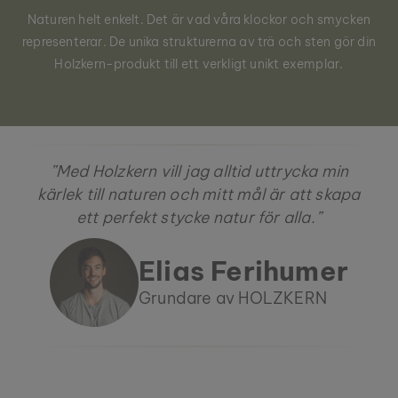
Naturen helt enkelt. Det är vad våra klockor och smycken
representerar. De unika strukturerna av trä och sten gör din
Holzkern-produkt till ett verkligt unikt exemplar.
”Med Holzkern vill jag alltid uttrycka min
kärlek till naturen och mitt mål är att skapa
ett perfekt stycke natur för alla.”
Elias Ferihumer
Grundare av HOLZKERN