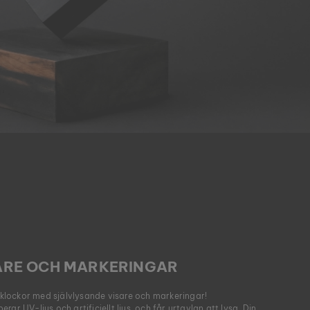
ARE OCH MARKERINGAR
a klockor med självlysande visare och markeringar!
ar UV-ljus och artificiellt ljus, och får urtavlan att lysa. Din