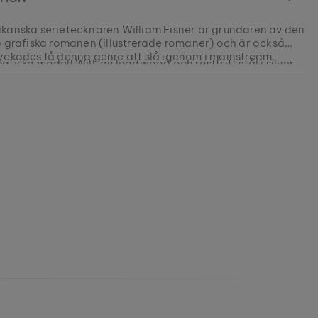
kanska serietecknaren William Eisner är grundaren av den
e grafiska romanen (illustrerade romaner) och är också
yckades få denna genre att slå igenom i mainstream.
tiska modell Will, av leadwood och rostfritt stål i silver,
ad denna betydelsefulla figur i serietidningshistorien.
0078336533