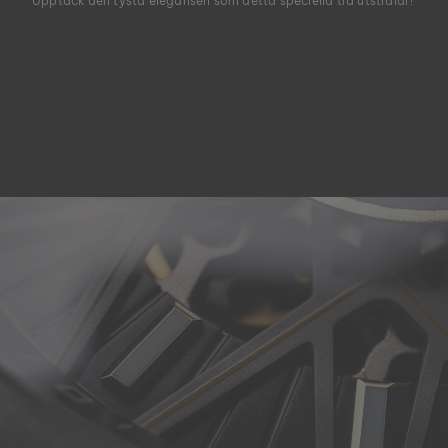
Upptäck den tysta elegansen som detta speciella trä utstrålar!