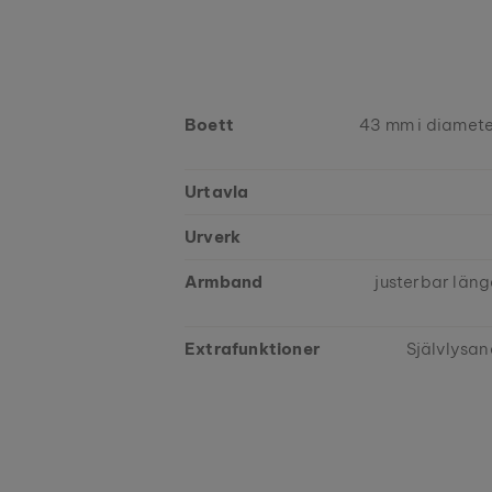
Boett
43 mm i diameter
Urtavla
Urverk
Armband
justerbar läng
Extrafunktioner
Självlysan