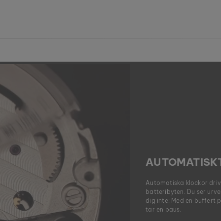
AUTOMATISK
Automatiska klockor drivs
batteribyten. Du ser urve
dig inte: Med en buffert
tar en paus.