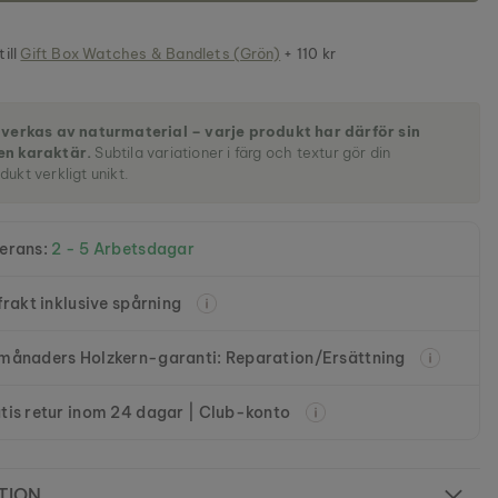
till
Gift Box Watches & Bandlets (Grön)
+ 110 kr
llverkas av naturmaterial – varje produkt har därför sin
en karaktär.
Subtila variationer i färg och textur gör din
dukt verkligt unikt.
erans:
2 - 5 Arbetsdagar
 frakt inklusive spårning
månaders Holzkern-garanti: Reparation/Ersättning
tis retur inom 24 dagar | Club-konto
TION