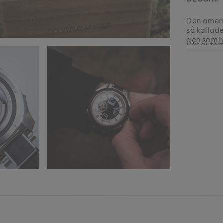
Den ameri
så kallad
den som l
Vår automa
är tillägn
EAN: #
912