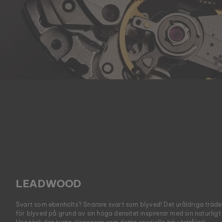
LEADWOOD
Svart som ebenholts? Snarare svart som blyved! Det uråldriga trädet
för blyved på grund av sin höga densitet inspirerar med sin naturlig