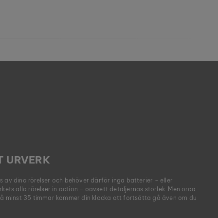
T URVERK
 av dina rörelser och behöver därför inga batterier – eller
rkets alla rörelser in action – oavsett detaljernas storlek. Men oroa
 på minst 35 timmar kommer din klocka att fortsätta gå även om du