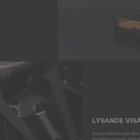
LYSANDE VIS
Du kan alltid lita på vår
Särskilda pigment absorber