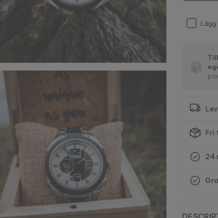
Lägg 
Ti
eg
pro
Lev
Fri
24 
Gra
DESCRIP