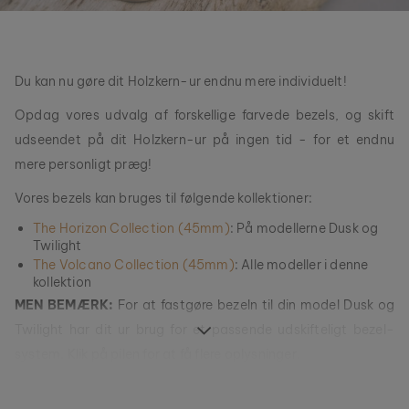
Du kan nu gøre dit Holzkern-ur endnu mere individuelt!
Opdag vores udvalg af forskellige farvede bezels, og skift
udseendet på dit Holzkern-ur på ingen tid - for et endnu
mere personligt præg!
Vores bezels kan bruges til følgende kollektioner:
The Horizon Collection (45mm)
: På modellerne Dusk og
Twilight
The Volcano Collection (45mm)
: Alle modeller i denne
kollektion
MEN BEMÆRK:
For at fastgøre bezeln til din model Dusk og
Twilight har dit ur brug for et passende udskifteligt bezel-
system. Klik på pilen for at få flere oplysninger.
Har mit model Dusk/Twilight et passende udskifteligt