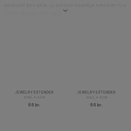
kreativitet løbe løbsk, og kombiner forskellige halskæder hver
dag for at skabe unikke looks.
JEWELRY EXTENDER
JEWELRY EXTENDER
ROSÉ, 4-8 CM
GOLD, 4-8 CM
55 kr.
55 kr.