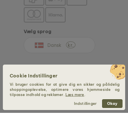
Vælg sprog
Dansk
kr.
Cookie Indstillinger
Vi bruger cookies for at give dig en sikker og pålidelig
shoppingoplevelse, optimere vores hjemmeside og
Copyright © 2026 Holzkern - Et mærke af Time for Nature GmbH. Alle rettigheder
tilpasse indhold og reklamer.
Læs mere
.
forbeholdes.
Indstillinger
Okay
✕
Free Worldwide Shipping