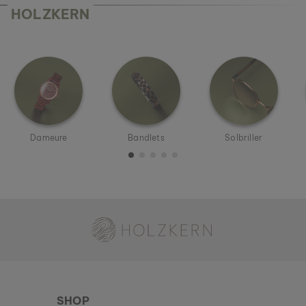
HOLZKERN
Dameure
Bandlets
Solbriller
Holzkern - et mærke af Time for Nature GmbH
SHOP