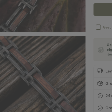
Gesch
Gem
ei
ite
Lev
Gra
24 
Gra