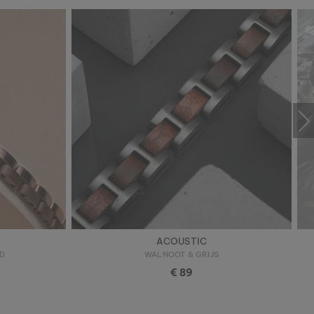
ACOUSTIC
D
WALNOOT & GRIJS
€ 89