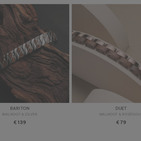
BARITON
DUET
WALNOOT & ZILVER
WALNOOT & ROSÉGOU
€ 139
€ 79