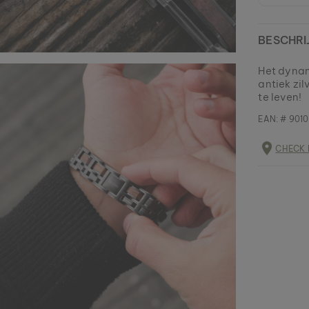
BESCHRI
Het dynam
antiek zi
te leven!
EAN: #
901
CHECK 