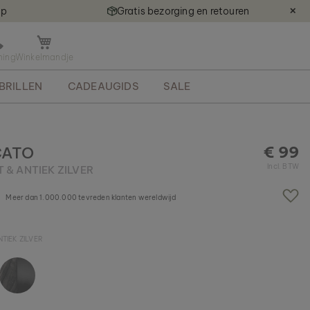
ap
Gratis bezorging en retouren
✕
M
i
n
BRILLEN
CADEAUGIDS
SALE
i
k
a
r
r
€ 99
CATO
e
Incl. BTW
& ANTIEK ZILVER
t
j
Meer dan 1.000.000 tevreden klanten wereldwijd
e
o
p
TIEK ZILVER
e
n
e
n