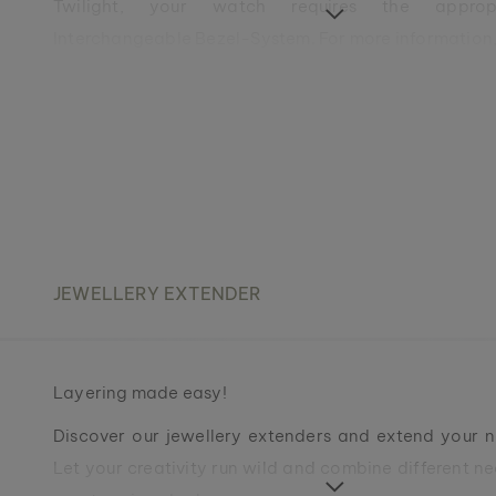
Twilight, your watch requires the approp
Interchangeable Bezel-System. For more information, 
Does my Dusk/Twilight have the appropriate Eas
Interchangeable Bezel-System?
JEWELLERY EXTENDER
Layering made easy!
Discover our jewellery extenders and extend your ne
Let your creativity run wild and combine different n