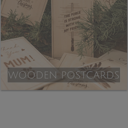
a
n
i
a