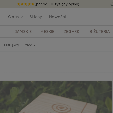
(ponad 100 tysięcy opinii)
P
r
O nas
Sklepy
Nowości
z
e
j
DAMSKIE
MĘSKIE
ZEGARKI
BIŻUTERIA
d
ź
Filtruj wg:
Price
d
o
t
r
e
ś
c
i