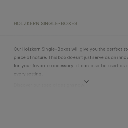
HOLZKERN SINGLE-BOXES
Our Holzkern Single-Boxes will give you the perfect s
piece of nature. This box doesn’t just serve as an inn
for your favorite accessory, it can also be used as 
every setting.
Discover our special designs now!