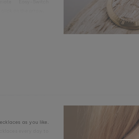
riate Easy-Switch
click on the arrow.
y-Switch
cklaces as you like.
ecklaces every day to