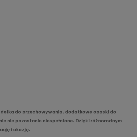
 pudełka do przechowywania, dodatkowe opaski do
ie nie pozostanie niespełnione. Dzięki różnorodnym
cję i okazję.