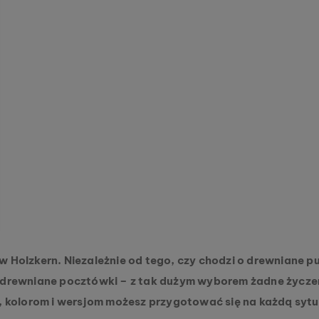
ów Holzkern. Niezależnie od tego, czy chodzi o drewniane
e drewniane pocztówki – z tak dużym wyborem żadne życzen
 kolorom i wersjom możesz przygotować się na każdą sytua