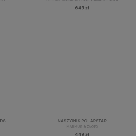
649 zł
NDS
NASZYJNIK POLARSTAR
MARMUR & ZŁOTO
449 zł