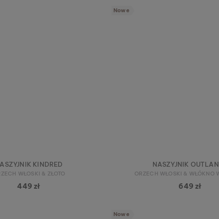
Nowe
ASZYJNIK KINDRED
NASZYJNIK OUTLA
ZECH WŁOSKI & ZŁOTO
ORZECH WŁOSKI & WŁÓKNO
449 zł
649 zł
Nowe