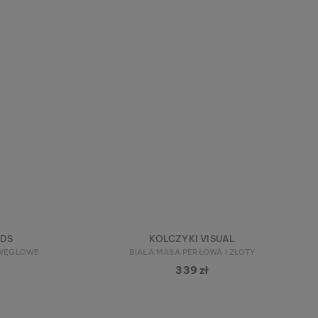
NDS
KOLCZYKI VISUAL
 WĘGLOWE
BIAŁA MASA PERŁOWA I ZŁOTY
339 zł