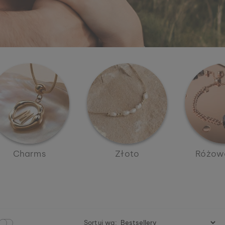
Charms
Złoto
Różowe
Sortuj wg:
N