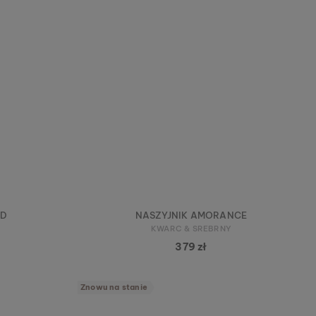
ED
NASZYJNIK AMORANCE
KWARC & SREBRNY
379 zł
Znowu na stanie