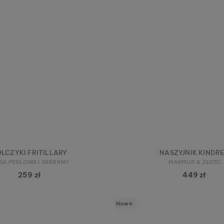
LCZYKI FRITILLARY
NASZYJNIK KINDR
SA PERŁOWA I SREBRNY
MARMUR & ZŁOTO
259 zł
449 zł
Nowe