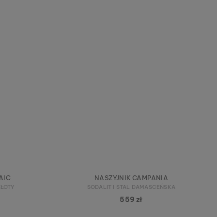
AIC
NASZYJNIK CAMPANIA
ZŁOTY
SODALIT I STAL DAMASCEŃSKA
559 zł