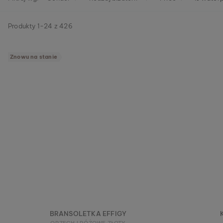
Produkty
1
-
24
z
426
Znowu na stanie
BRANSOLETKA EFFIGY
ORZECH I RÓŻOWE ZŁOTY