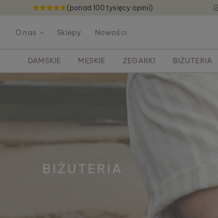
(ponad 100 tysięcy opinii)
P
r
O nas
Sklepy
Nowości
z
e
j
DAMSKIE
MĘSKIE
ZEGARKI
BIŻUTERIA
d
ź
d
o
t
r
e
ś
c
i
BIŻUTERIA