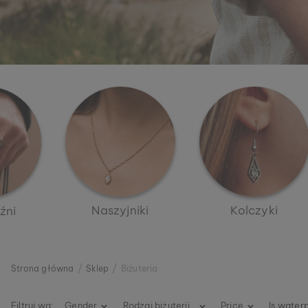
Naszyjniki
Kolczyki
źni
Strona główna
Sklep
Biżuteria
Filtruj wg:
Gender
Rodzaj biżuterii
Price
Is water