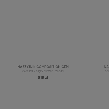
NASZYJNIK COMPOSITION GEM
NA
KAMIEŃ KSIĘŻYCOWY I ZŁOTY
SO
519 zł